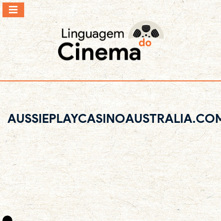
AUSSIEPLAYCASINOAUSTRALIA.CO