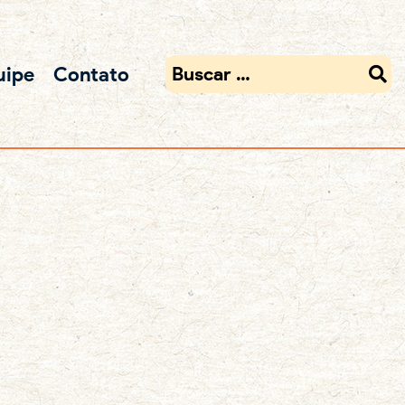
uipe
Contato