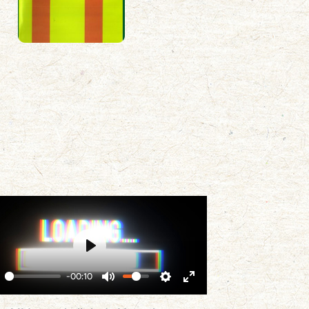
Play
-00:10
lay
Mute
Settings
Enter