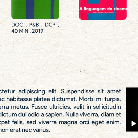
DOC , P&B , DCP ,
40 MIN , 2019
etur adipiscing elit. Suspendisse sit amet
ac habitasse platea dictumst. Morbi mi turpis,
ra metus. Fusce ultricies, velit in sollicitudin
 dictum dui odio a sapien. Nulla viverra, diam et
tpat felis, sed viverra magna orci eget enim.
non erat nec varius.
P